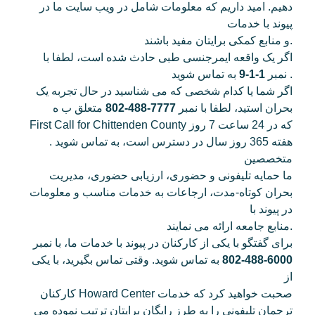
دهیم. امید داریم که معلومات شامل در ویب سایت ما در
پیوند با خدمات
و منابع کمکی برایتان مفید باشند.
اگر یک واقعه ایمرجنسی طبی حادث شده است، لطفا با
به تماس شوید .
نمبر
1-1-9
اگر شما یا کدام شخصی که می شناسید در حال تجربه یک
بحران استید، لطفا با نمبر
7777-488-802
متعلق ب ه
First Call for Chittenden County که در 24 ساعت 7 روز
هفته 365 روز سال در دسترس است، به تماس شوید .
متخصصین
ما حمایه تلیفونی و حضوری، ارزیابی حضوری، مدیریت
بحران کوتاه-مدت، ارجاعات به خدمات مناسب و معلومات
در پیوند با
منابع جامعه ارائه می نمایند.
برای گفتگو با یکی از کارکنان در پیوند با خدمات ما، با نمبر
6000-488-802
به تماس شوید. وقتی تماس بگیرید، با یکی
از
کارکنان Howard Center صحبت خواهید کرد که خدمات
ترجمان تلیفونی را به طرز رایگان برایتان ترتیب نموده می