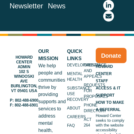
Newsletter
News
OUR
QUICK
Donate
HOWARD
MISSION
LINKS
CENTER
DEVELOPMENTAL
GRIEVANCE
We help
HOWARD
ADMIN
AND
102 S
people and
MENTAL
CENTER
WINOOSKI
APPEALS
HEALTH
communities
STAFF
AVE
REQUESTS
BURLINGTON,
thrive by
SUBSTANCE
ACCESS & IT
VT 05401 USA
FOR
USE
providing
SUPPORT
PROPOSALS
RECOVERY
P: 802-488-6900
supports and
HOW TO MAKE
F: 802-488-6901
PHONE
ABOUT
services to
A REFERRAL
DIRECTORY
address
Howard Center
CAREERS
ACT
seeks to comply
mental
264
with the website
FAQ
health,
accessibility